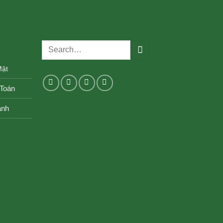
Search
for:
Mật
Toán
ành