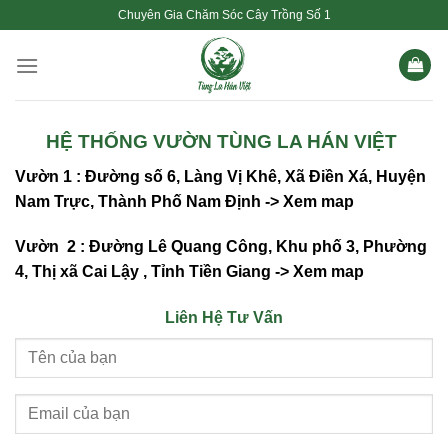
Chuyển
Chuyên Gia Chăm Sóc Cây Trồng Số 1
đến
nội
dung
HỆ THỐNG VƯỜN TÙNG LA HÁN VIỆT
Vườn 1 : Đường số 6, Làng Vị Khê, Xã Điền Xá, Huyện
Nam Trực, Thành Phố Nam Định ->
Xem map
Vườn 2 : Đường Lê Quang Công, Khu phố 3, Phường
4, Thị xã Cai Lậy , Tỉnh Tiền Giang ->
Xem map
Liên Hệ Tư Vấn