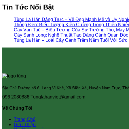
Tin Tức Nổi Bật
Tùng La Hán Dáng Trực – Vẻ Đẹp Mạnh Mẽ và Uy Ngh
Thông Đen: Biểu Tượng Kiên Cường Trong Thiên Nhiê
Cây Vạn Tuế – Biểu Tượng Của Sự Trường Thọ, May 
Cây Sanh Lọng: Nghệ Thuật Tạo Dáng Cảnh Quan Độc
Tùng La Hán – Loài Cây Cảnh Trăm Năm Tuổi Với Sức 
Địa Chỉ: Đường số 6, Làng Vị Khê, Xã Điền Xá, Huyện Nam Trực, T
096 2080886
Tunglahanviet@gmail.com
Về Chúng Tôi
Trang Chủ
Giới Thiệu