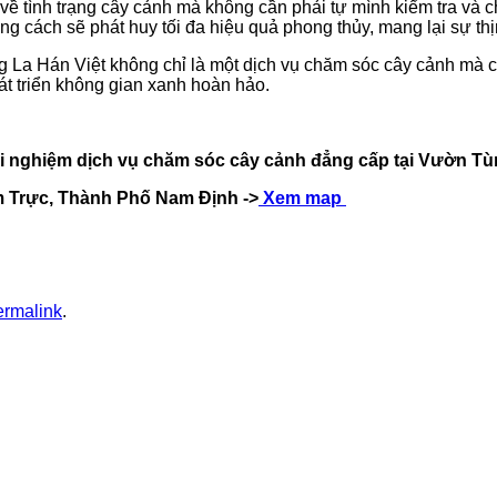
 về tình trạng cây cảnh mà không cần phải tự mình kiểm tra và
 cách sẽ phát huy tối đa hiệu quả phong thủy, mang lại sự thị
a Hán Việt không chỉ là một dịch vụ chăm sóc cây cảnh mà cò
át triển không gian xanh hoàn hảo.
ải nghiệm dịch vụ chăm sóc cây cảnh đẳng cấp tại Vườn Tù
m Trực, Thành Phố Nam Định ->
Xem map
ermalink
.