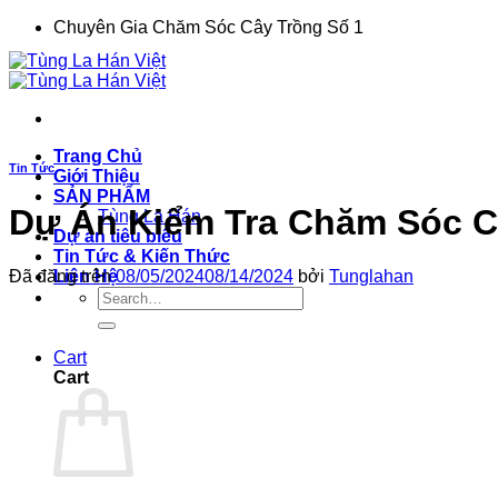
Chuyển
Chuyên Gia Chăm Sóc Cây Trồng Số 1
đến
nội
dung
Trang Chủ
Tin Tức
Giới Thiệu
SẢN PHẨM
Dự Án Kiểm Tra Chăm Sóc C
Tùng La Hán
Dự án tiêu biểu
Tin Tức & Kiến Thức
Liên Hệ
Đã đăng trên
08/05/2024
08/14/2024
bởi
Tunglahan
Search
for:
Cart
Cart