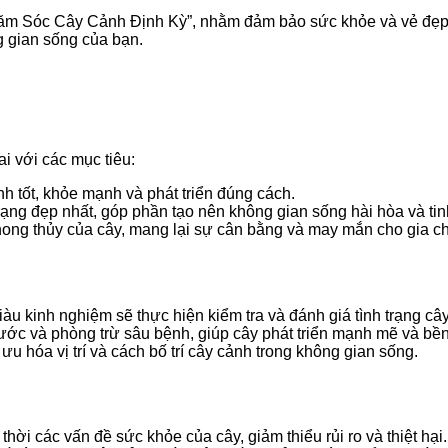
hăm Sóc Cây Cảnh Định Kỳ”, nhằm đảm bảo sức khỏe và vẻ đẹp t
ng gian sống của bạn.
 với các mục tiêu:
h tốt, khỏe mạnh và phát triển đúng cách.
trạng đẹp nhất, góp phần tạo nên không gian sống hài hòa và tinh
 phong thủy của cây, mang lại sự cân bằng và may mắn cho gia c
iàu kinh nghiệm sẽ thực hiện kiểm tra và đánh giá tình trạng c
nước và phòng trừ sâu bệnh, giúp cây phát triển mạnh mẽ và bề
ưu hóa vị trí và cách bố trí cây cảnh trong không gian sống.
 thời các vấn đề sức khỏe của cây, giảm thiểu rủi ro và thiệt hại.