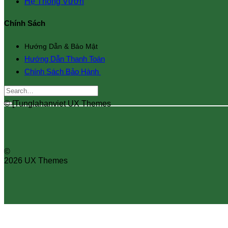
Hệ Thống Vườn
Chính Sách
Hướng Dẫn & Bảo Mật
Hướng Dẫn Thanh Toán
Chính Sách Bảo Hành
Search
for:
© [Tunglahanviet UX Themes
©
2026 UX Themes