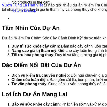
No products in the cart.
Vườn Tùng La Hán Việt
tự hào giới thiệu dự án “Kiểm Tra C
tốt nhất mà còn duy trì giá trị thẩm mỹ và phong thủy cho khô
Return to shop
Tầm Nhìn Của Dự Án
Dự án “Kiểm Tra Chăm Sóc Cây Cảnh Định Kỳ” được triển khai
Duy trì sức khỏe cây cảnh
: Đảm bảo cây cảnh luôn xan
Nâng cao giá trị thẩm mỹ
: Giữ cho cây luôn trong tình 
Tối ưu hóa phong thủy
: Duy trì và tăng cường giá trị
Đặc Điểm Nổi Bật Của Dự Án
Dịch vụ kiểm tra chuyên nghiệp
: Đội ngũ chuyên gia g
Chăm sóc toàn diện
: Bao gồm cắt tỉa, bón phân, tưới 
Tư vấn phong thủy
: Cung cấp tư vấn phong thủy để tối 
Lợi Ích Dự Án Mang Lại
Bảo vệ sức khỏe cây cảnh
: Phát hiện sớm và xử lý kịp