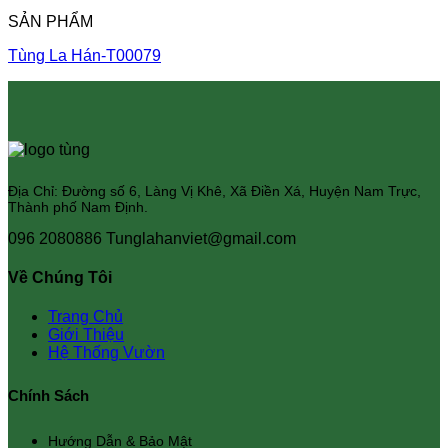
SẢN PHẨM
Tùng La Hán-T00079
Địa Chỉ: Đường số 6, Làng Vị Khê, Xã Điền Xá, Huyện Nam Trực,
Thành phố Nam Định.
096 2080886
Tunglahanviet@gmail.com
Về Chúng Tôi
Trang Chủ
Giới Thiệu
Hệ Thống Vườn
Chính Sách
Hướng Dẫn & Bảo Mật