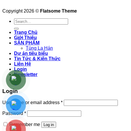
Copyright 2026 ©
Flatsome Theme
Search
for:
Trang Chủ
Giới Thiệu
SẢN PHẨM
Tùng La Hán
Dự án tiêu biểu
Tin Tức & Kiến Thức
Liên Hệ
Login
Newsletter
Login
Username or email address
*
Password
*
Remember me
Log in