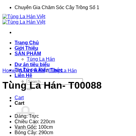
Chuyển
Chuyên Gia Chăm Sóc Cây Trồng Số 1
đến
nội
dung
Trang Chủ
Giới Thiệu
SẢN PHẨM
Tùng La Hán
Dự án tiêu biểu
Tin Tức & Kiến Thức
Home
/
SẢN PHẨM
/
Tùng La Hán
Liên Hệ
Search
Tùng La Hán- T00088
for:
Cart
Cart
Dáng: Trực
Chiều Cao: 220cm
Vanh Gốc: 100cm
Bóng Cây: 290cm